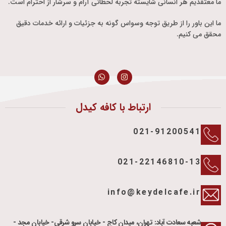
ما معتقدیم هر انسانی شایسته تجربه لحظاتی آرام و سرشار از احترام است.
ما این باور را از طریق توجه وسواس گونه به جزئیات و ارائه خدمات دقیق
محقق می کنیم.
ارتباط با کافه کیدل
021-91200541
021-22146810-13
info@keydelcafe.ir
شعبه سعادت آباد: تهران، میدان کاج - خیابان سرو شرقی- خیابان مجد -