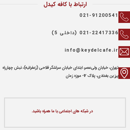
ارتباط با کافه کیدل
021-91200541
021-22417336 (داخلی 5)
info@keydelcafe.ir
تهران، خیابان ولی‌عصر، ابتدای خیابان سرلشگر فلاحی (زعفرانیه)، نبش چهارراه
پرزین بغدادی، پلاک ۱۲- موزه زمان
در شبکه های اجتماعی با ما همراه باشید.