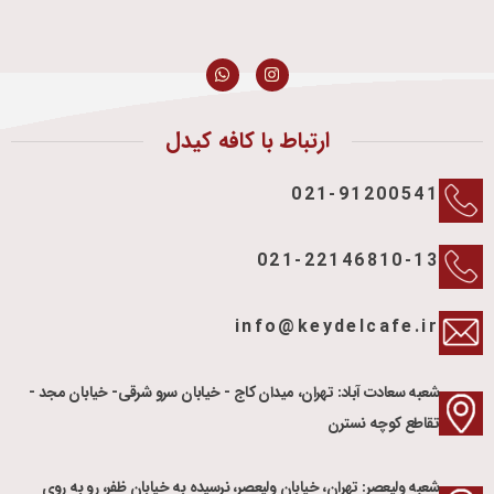
ارتباط با کافه کیدل
021-91200541
021-22146810-13
info@keydelcafe.ir
شعبه سعادت آباد: تهران، میدان کاج - خیابان سرو شرقی- خیابان مجد -
تقاطع کوچه نسترن
شعبه ولیعصر: تهران، خیابان ولیعصر، نرسیده به خیابان ظفر، رو به روی