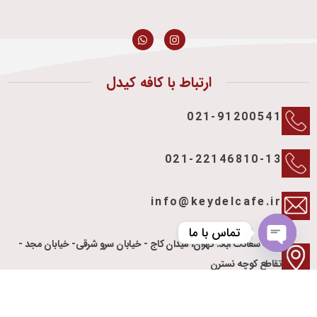
ارتباط با کافه کیدل
021-91200541
021-22146810-13
info@keydelcafe.ir
تماس با ما
شعبه سعادت آباد: تهران، میدان کاج - خیابان سرو شرقی- خیابان مجد -
Open
تقاطع کوچه نسترن
chaty
شعبه ولیعصر: تهران، خیابان ولیعصر، نرسیده به خیابان ظفر، رو به روی