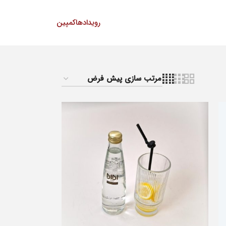
رویدادها
کمپین