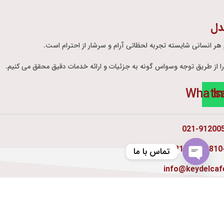
دل
 هر انسانی شایسته تجربه لحظاتی آرام و سرشار از احترام است.
ر را از طریق توجه وسواس گونه به جزئیات و ارائه خدمات دقیق محقق می کنیم.
Whats
I
021-91200
021-22146810
تماس با ما
info@keydelcafe
Open
chaty
ه سعادت آباد: تهران، میدان کاج - خیابان سرو شرقی- خیابان مجد - 
 ولیعصر: تهران، خیابان ولیعصر، نرسیده به خیابان ظفر، رو به روی س