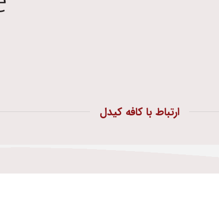
ارتباط با کافه کیدل
تقاطع کوچه نسترن
ازمان هلال احمر، جنب اداره کل بهزیستی استان تهران