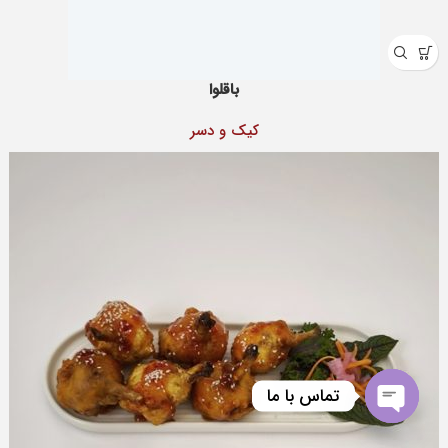
باقلوا
کيک و دسر
تماس با ما
Open