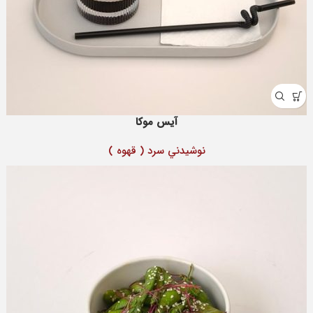
آیس موکا
نوشيدني سرد ( قهوه )