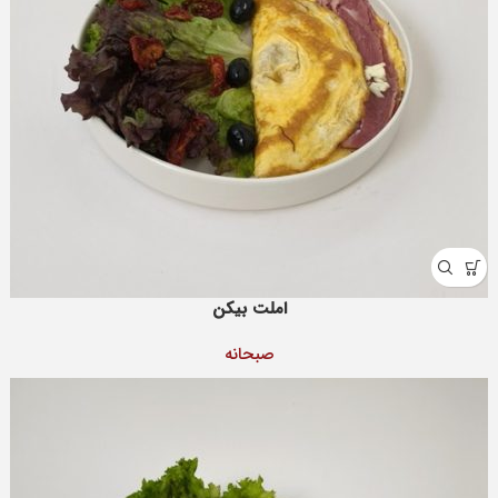
املت بیکن
صبحانه