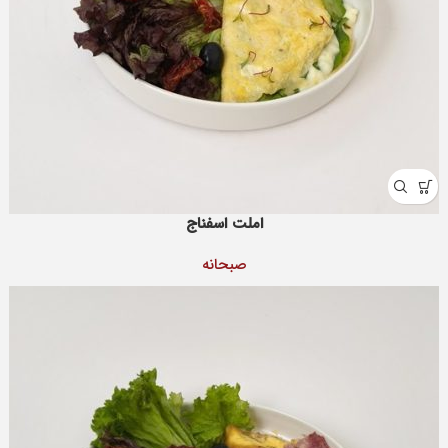
املت اسفناج
صبحانه