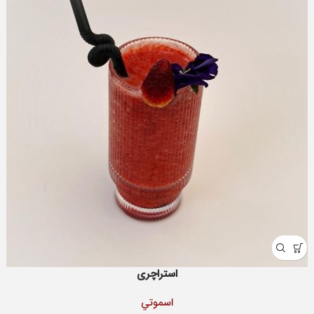
استراچری
اسموتي