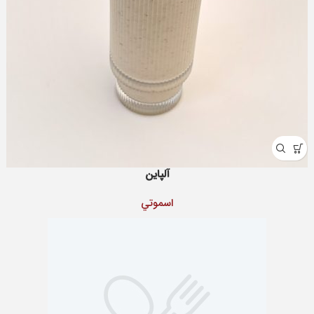
آلپاین
اسموتي