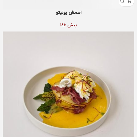
اسمش پوتیتو
پيش غذا