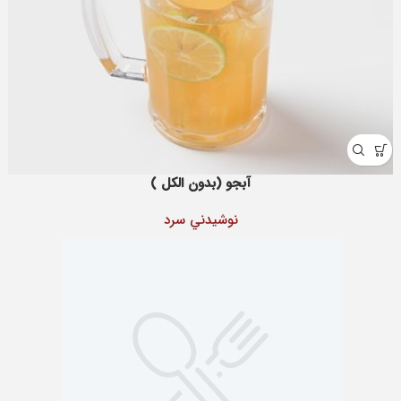
آبجو (بدون الکل )
نوشيدني سرد