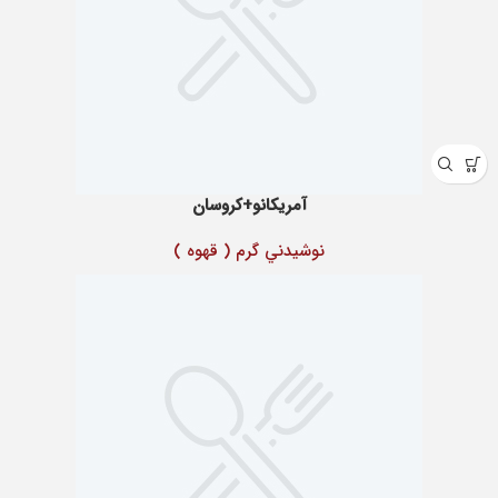
آمریکانو+کروسان
نوشيدني گرم ( قهوه )