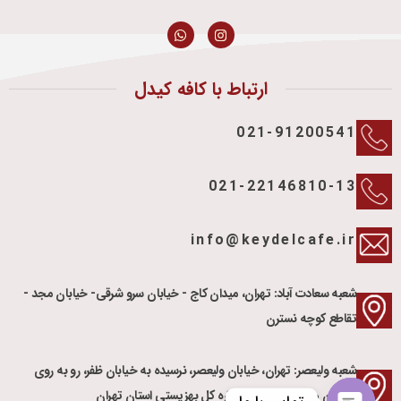
ارتباط با کافه کیدل
021-91200541
021-22146810-13
info@keydelcafe.ir
شعبه سعادت آباد: تهران، میدان کاج - خیابان سرو شرقی- خیابان مجد -
تقاطع کوچه نسترن
شعبه ولیعصر: تهران، خیابان ولیعصر، نرسیده به خیابان ظفر، رو به روی
سازمان هلال احمر، جنب اداره کل بهزیستی استان تهران