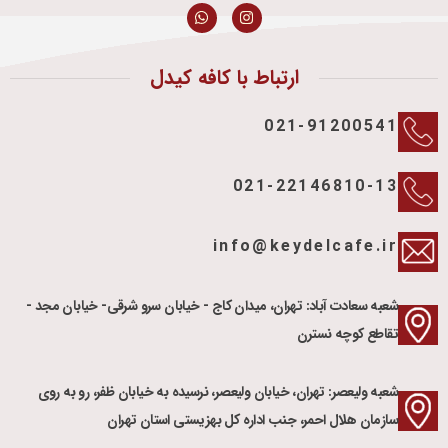
ارتباط با کافه کیدل
021-91200541
021-22146810-13
info@keydelcafe.ir
شعبه سعادت آباد: تهران، میدان کاج - خیابان سرو شرقی- خیابان مجد -
تقاطع کوچه نسترن
شعبه ولیعصر: تهران، خیابان ولیعصر، نرسیده به خیابان ظفر، رو به روی
سازمان هلال احمر، جنب اداره کل بهزیستی استان تهران