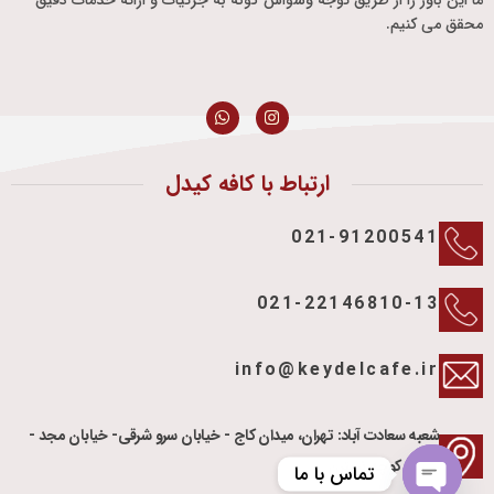
محقق می کنیم.
ارتباط با کافه کیدل
021-91200541
021-22146810-13
info@keydelcafe.ir
شعبه سعادت آباد: تهران، میدان کاج - خیابان سرو شرقی- خیابان مجد -
تقاطع کوچه نسترن
تماس با ما