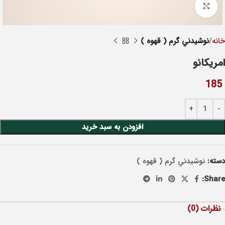
Click to enlarge
خانه
نوشيدني گرم ( قهوه )
امریکانو
185
افزودن به سبد خرید
دسته:
نوشيدني گرم ( قهوه )
Share:
نظرات (0)