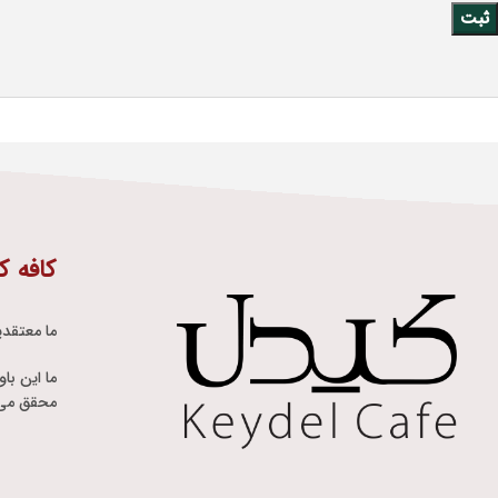
کافه ک
ما معتقدی
ما این با
محقق می 