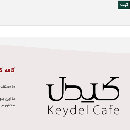
کافه ک
ما معتقدی
ما این با
محقق می 