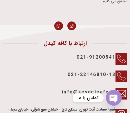
محقق می کنیم.
ارتباط با کافه کیدل
021-91200541
021-22146810-13
info@keydelcafe.ir
تماس با ما
Open
شعبه سعادت آباد: تهران، میدان کاج - خیابان سرو شرقی- خیابان مجد -
chaty
تقاطع کوچه نسترن