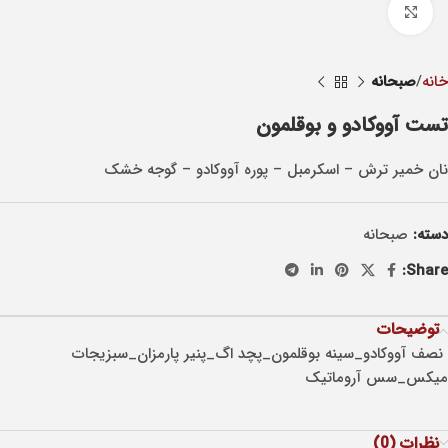
Click to enlarge
خانه
صبحانه
تست آووکادو و بوقلمون
نان خمير ترش – اسکرمبل – پوره آووکادو – گوجه خشک
دسته:
صبحانه
Share:
توضیحات
نصف آووکادو_سینه بوقلمون_پچد اگ_پنیر پارمزان_سبزیجات
میکس_سس آروماتیک
نظرات (0)