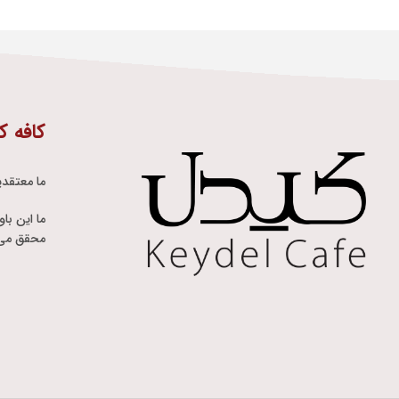
کافه ک
ما معتقدی
ما این با
محقق می 