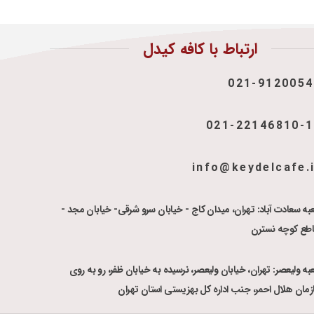
ارتباط با کافه کیدل
021-9120054
021-22146810-
info@keydelcafe.
به سعادت آباد: تهران، میدان کاج - خیابان سرو شرقی- خیابان مجد -
اطع کوچه نسترن
ه ولیعصر: تهران، خیابان ولیعصر، نرسیده به خیابان ظفر، رو به روی
زمان هلال احمر، جنب اداره کل بهزیستی استان تهران