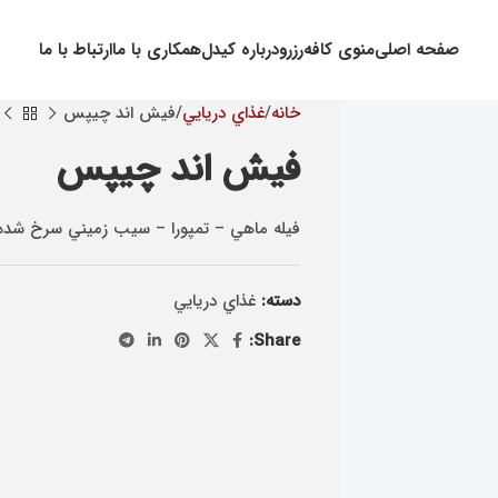
صفحه اصلی
منوی کافه
رزرو
درباره کیدل
همکاری با ما
ارتباط با ما
خانه
غذاي دريايي
فیش اند چیپس
فیش اند چیپس
فيله ماهي – تمپورا – سيب زميني سرخ شده –
دسته:
غذاي دريايي
Share: