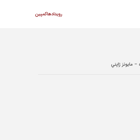
رویدادها
کمپین
 مايونز ژاپني