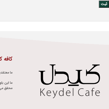
کافه ک
ما معتقدی
ما این با
محقق می 