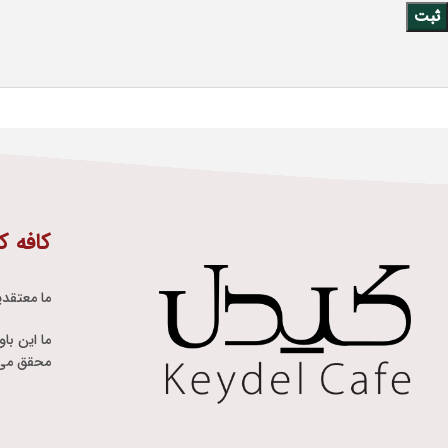
کافه ک
ما معتقدی
ما این با
محقق می 