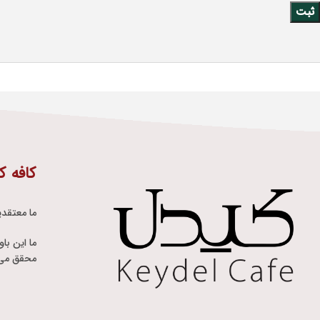
کافه ک
ما معتقدی
ما این با
محقق می 